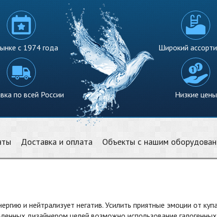
ынке с 1974 года
Широкий ассорт
вка по всей России
Низкие цены
нты
Доставка и оплата
Объекты с нашим оборудова
нергию и нейтрализует негатив. Усилить приятные эмоции от ку
вленных дизайнером целей возможно использование галогенных