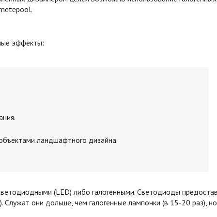
metepool.
ные эффекты:
ания.
 объектами ландшафтного дизайна.
 светодиодными (LED) либо галогенными. Светодиоды предост
. Служат они дольше, чем галогенные лампочки (в 15-20 раз), н