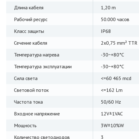
Длина кабеля
1,20 m
Рабочий ресурс
50.000 часов
Класс защиты
IP68
Сечение кабеля
2x0,75 mm² TTR
Температура нагрева
-30~+80°C
Температура эксплуатации
-30~+80°C
Сила света
<=60 465 mcd
Световой поток
<=162 Lm
Частота тока
50/60 Hz
Входное напряжение
12V±1VAC
Мощность
3W±10%W
Количество светодиодов
3