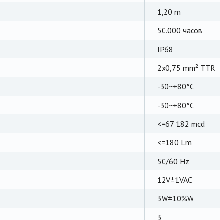
1,20 m
50.000 часов
IP68
2x0,75 mm² TTR
-30~+80°C
-30~+80°C
<=67 182 mcd
<=180 Lm
50/60 Hz
12V±1VAC
3W±10%W
3