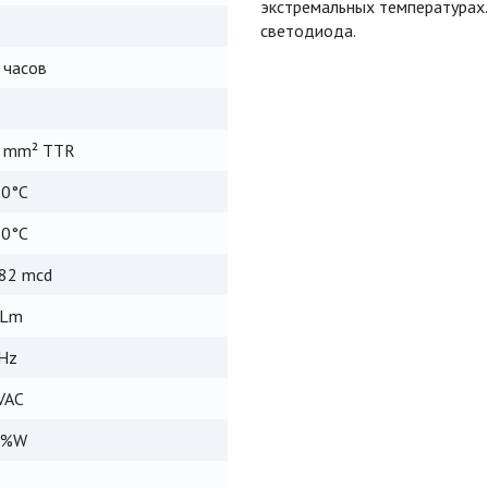
экстремальных температурах.
светодиода.
 часов
5 mm² TTR
80°C
80°C
82 mcd
 Lm
Hz
VAC
0%W