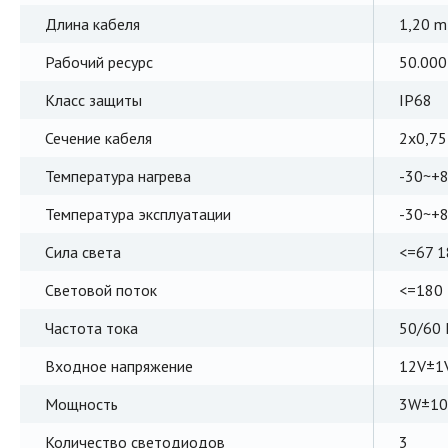
Длина кабеля
1,20 m
Рабочий ресурс
50.000
Класс защиты
IP68
Сечение кабеля
2x0,7
Температура нагрева
-30~+
Температура эксплуатации
-30~+
Сила света
<=67 1
Световой поток
<=180
Частота тока
50/60 
Входное напряжение
12V±1
Мощность
3W±1
Количество светодиодов
3