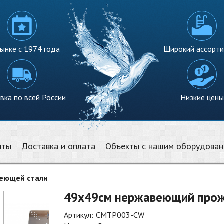
ынке с 1974 года
Широкий ассорт
вка по всей России
Низкие цены
нты
Доставка и оплата
Объекты с нашим оборудова
веющей стали
49х49см нержавеющий проже
Артикул:
СMTP003-CW