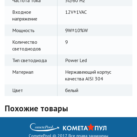
Частота тока
50/60 Hz
Входное
12V±1VAC
напряжение
Мощность
9W±10%W
Количество
9
светодиодов
Тип светодиода
Power Led
Материал
Нержавеющий корпус
качества AISI 304
Цвет
белый
Похожие товары
CometePool © 2017. Все права защищены