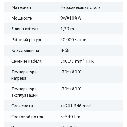
Материал
Нержавеющая сталь
Мощность
9W±10%W
Длина кабеля
1,20 m
Рабочий ресурс
50.000 часов
Класс защиты
IP68
Сечение кабеля
2x0,75 mm² TTR
Температура
-30~+80°C
нагрева
Температура
-30~+80°C
эксплуатации
Сила света
<=201 546 mcd
Световой поток
<=540 Lm