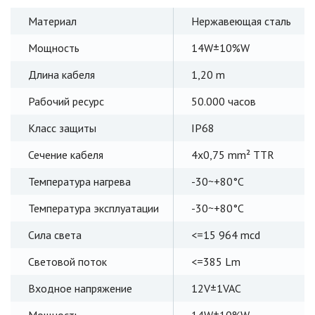
Материал
Нержавеющая сталь
Мощность
14W±10%W
Длина кабеля
1,20 m
Рабочий ресурс
50.000 часов
Класс защиты
IP68
Сечение кабеля
4x0,75 mm² TTR
Температура нагрева
-30~+80°C
Температура эксплуатации
-30~+80°C
Сила света
<=15 964 mcd
Световой поток
<=385 Lm
Входное напряжение
12V±1VAC
Мощность
14W±10%W